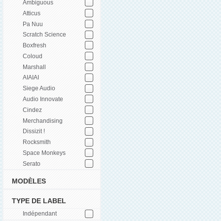
Ambiguous
Atticus
Pa Nuu
Scratch Science
Boxfresh
Coloud
Marshall
AIAIAI
Siege Audio
Audio Innovate
Cindez
Merchandising
Dissizit !
Rocksmith
Space Monkeys
Serato
MODÈLES
TYPE DE LABEL
Indépendant