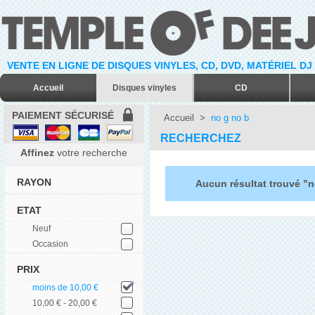
VENTE EN LIGNE DE DISQUES VINYLES, CD, DVD, MATÉRIEL DJ
Accueil
Disques vinyles
CD
PAIEMENT SÉCURISÉ
Accueil
>
no g no b
RECHERCHEZ
Affinez
votre recherche
RAYON
Aucun résultat trouvé "n
ETAT
Neuf
Occasion
PRIX
moins de 10,00 €
10,00 € - 20,00 €