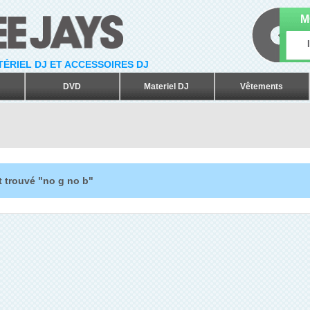
M
ATÉRIEL DJ ET ACCESSOIRES DJ
DVD
Materiel DJ
Vêtements
t trouvé "no g no b"