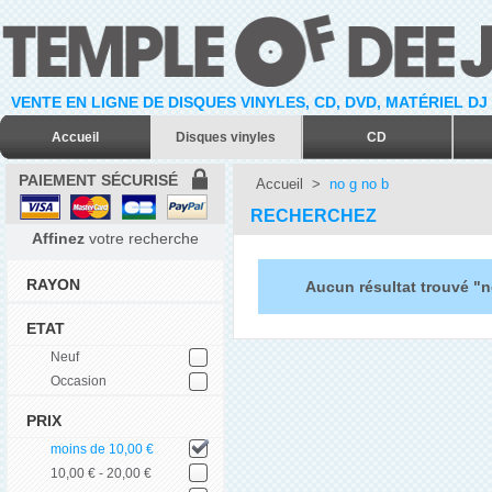
VENTE EN LIGNE DE DISQUES VINYLES, CD, DVD, MATÉRIEL DJ
Accueil
Disques vinyles
CD
PAIEMENT SÉCURISÉ
Accueil
>
no g no b
RECHERCHEZ
Affinez
votre recherche
RAYON
Aucun résultat trouvé "n
ETAT
Neuf
Occasion
PRIX
moins de 10,00 €
10,00 € - 20,00 €