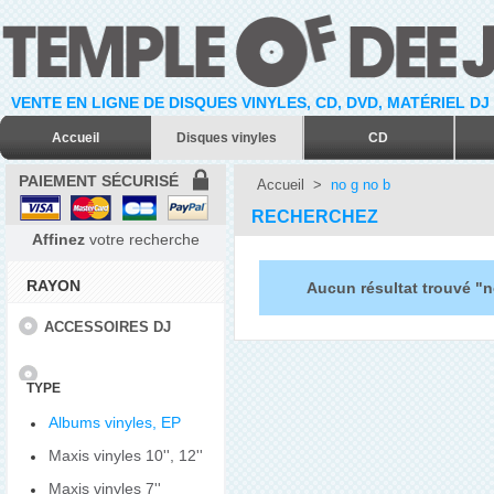
VENTE EN LIGNE DE DISQUES VINYLES, CD, DVD, MATÉRIEL DJ
Accueil
Disques vinyles
CD
PAIEMENT SÉCURISÉ
Accueil
>
no g no b
RECHERCHEZ
Affinez
votre recherche
RAYON
Aucun résultat trouvé "n
ACCESSOIRES DJ
TYPE
Albums vinyles, EP
Maxis vinyles 10'', 12''
Maxis vinyles 7''