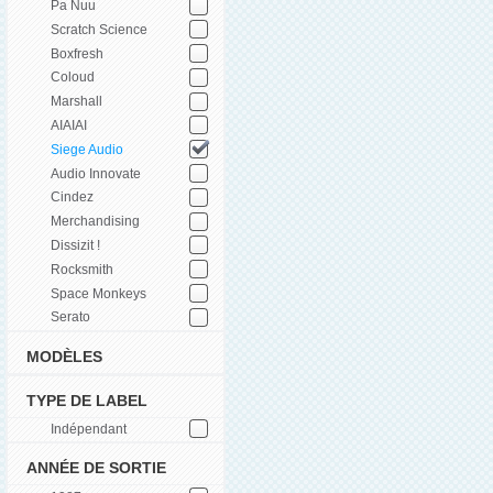
Pa Nuu
Scratch Science
Boxfresh
Coloud
Marshall
AIAIAI
Siege Audio
Audio Innovate
Cindez
Merchandising
Dissizit !
Rocksmith
Space Monkeys
Serato
MODÈLES
TYPE DE LABEL
Indépendant
ANNÉE DE SORTIE