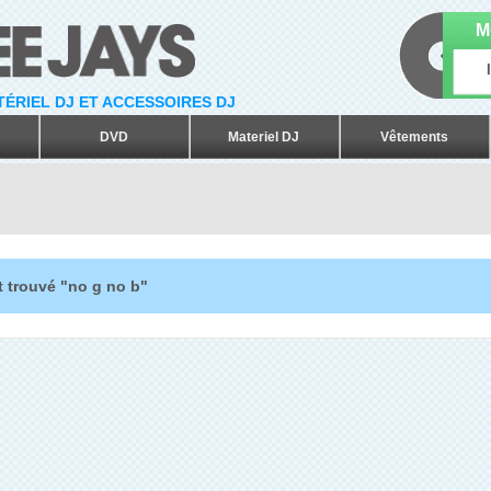
M
ATÉRIEL DJ ET ACCESSOIRES DJ
DVD
Materiel DJ
Vêtements
t trouvé "no g no b"