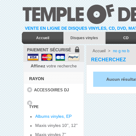
VENTE EN LIGNE DE DISQUES VINYLES, CD, DVD, M
Accueil
Disques vinyles
CD
PAIEMENT SÉCURISÉ
Accueil
>
no g no b
RECHERCHEZ
Affinez
votre recherche
RAYON
Aucun résulta
ACCESSOIRES DJ
TYPE
Albums vinyles, EP
Maxis vinyles 10'', 12''
Maxis vinyles 7''