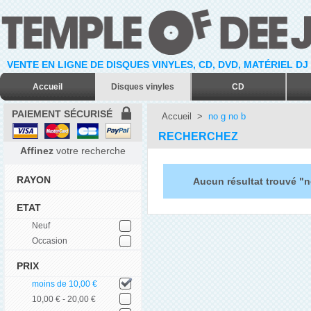
VENTE EN LIGNE DE DISQUES VINYLES, CD, DVD, MATÉRIEL DJ
Accueil
Disques vinyles
CD
PAIEMENT SÉCURISÉ
Accueil
>
no g no b
RECHERCHEZ
Affinez
votre recherche
RAYON
Aucun résultat trouvé "n
ETAT
Neuf
Occasion
PRIX
moins de 10,00 €
10,00 € - 20,00 €