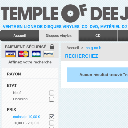
VENTE EN LIGNE DE DISQUES VINYLES, CD, DVD, MATÉRIEL DJ
Accueil
Disques vinyles
CD
PAIEMENT SÉCURISÉ
Accueil
>
no g no b
RECHERCHEZ
Affinez
votre recherche
RAYON
Aucun résultat trouvé "n
ETAT
Neuf
Occasion
PRIX
moins de 10,00 €
10,00 € - 20,00 €