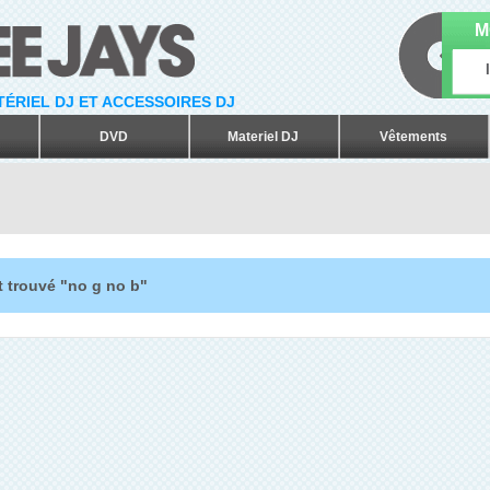
M
ATÉRIEL DJ ET ACCESSOIRES DJ
DVD
Materiel DJ
Vêtements
t trouvé "no g no b"