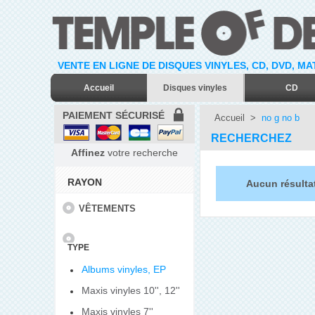
VENTE EN LIGNE DE DISQUES VINYLES, CD, DVD, M
Accueil
Disques vinyles
CD
PAIEMENT SÉCURISÉ
Accueil
>
no g no b
RECHERCHEZ
Affinez
votre recherche
RAYON
Aucun résulta
VÊTEMENTS
TYPE
Albums vinyles, EP
Maxis vinyles 10'', 12''
Maxis vinyles 7''