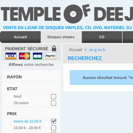
VENTE EN LIGNE DE DISQUES VINYLES, CD, DVD, MATÉRIEL DJ
Accueil
Disques vinyles
CD
PAIEMENT SÉCURISÉ
Accueil
>
no g no b
RECHERCHEZ
Affinez
votre recherche
RAYON
Aucun résultat trouvé "n
ETAT
Neuf
Occasion
PRIX
moins de 10,00 €
10,00 € - 20,00 €