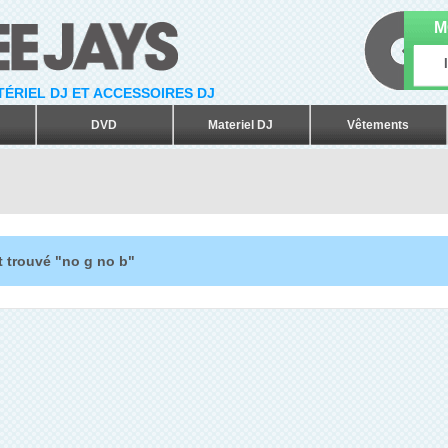
M
ATÉRIEL DJ ET ACCESSOIRES DJ
DVD
Materiel DJ
Vêtements
t trouvé "no g no b"