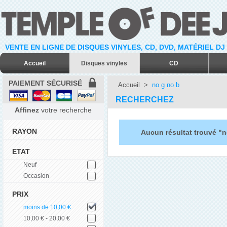
VENTE EN LIGNE DE DISQUES VINYLES, CD, DVD, MATÉRIEL DJ
Accueil
Disques vinyles
CD
PAIEMENT SÉCURISÉ
Accueil
>
no g no b
RECHERCHEZ
Affinez
votre recherche
RAYON
Aucun résultat trouvé "n
ETAT
Neuf
Occasion
PRIX
moins de 10,00 €
10,00 € - 20,00 €