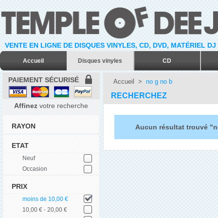
VENTE EN LIGNE DE DISQUES VINYLES, CD, DVD, MATÉRIEL DJ
Accueil
Disques vinyles
CD
PAIEMENT SÉCURISÉ
Accueil
>
no g no b
RECHERCHEZ
Affinez
votre recherche
RAYON
Aucun résultat trouvé "n
ETAT
Neuf
Occasion
PRIX
moins de 10,00 €
10,00 € - 20,00 €