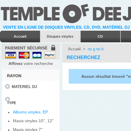
VENTE EN LIGNE DE DISQUES VINYLES, CD, DVD, MATÉRIEL DJ
Accueil
Disques vinyles
CD
PAIEMENT SÉCURISÉ
Accueil
>
no g no b
RECHERCHEZ
Affinez
votre recherche
RAYON
Aucun résultat trouvé "n
MATERIEL DJ
TYPE
Albums vinyles, EP
Maxis vinyles 10'', 12''
Maxis vinyles 7''