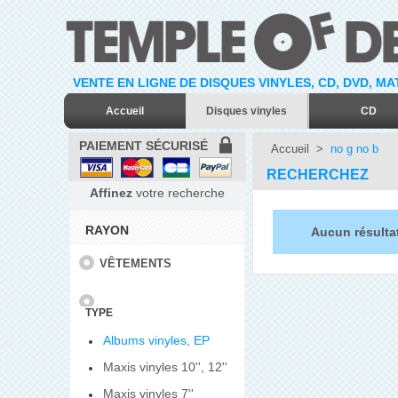
VENTE EN LIGNE DE DISQUES VINYLES, CD, DVD, M
Accueil
Disques vinyles
CD
PAIEMENT SÉCURISÉ
Accueil
>
no g no b
RECHERCHEZ
Affinez
votre recherche
RAYON
Aucun résulta
VÊTEMENTS
TYPE
Albums vinyles, EP
Maxis vinyles 10'', 12''
Maxis vinyles 7''