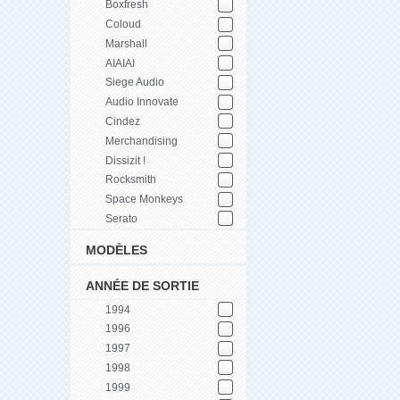
Boxfresh
Coloud
Marshall
AIAIAI
Siege Audio
Audio Innovate
Cindez
Merchandising
Dissizit !
Rocksmith
Space Monkeys
Serato
MODÈLES
ANNÉE DE SORTIE
1994
1996
1997
1998
1999