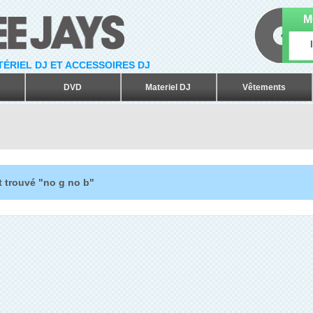
M
ATÉRIEL DJ ET ACCESSOIRES DJ
DVD
Materiel DJ
Vêtements
t trouvé "no g no b"