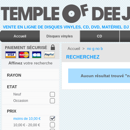
VENTE EN LIGNE DE DISQUES VINYLES, CD, DVD, MATÉRIEL DJ
Accueil
Disques vinyles
CD
PAIEMENT SÉCURISÉ
Accueil
>
no g no b
RECHERCHEZ
Affinez
votre recherche
RAYON
Aucun résultat trouvé "n
ETAT
Neuf
Occasion
PRIX
moins de 10,00 €
10,00 € - 20,00 €