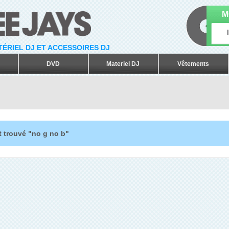
M
ATÉRIEL DJ ET ACCESSOIRES DJ
DVD
Materiel DJ
Vêtements
t trouvé "no g no b"