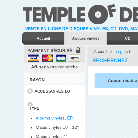
VENTE EN LIGNE DE DISQUES VINYLES, CD, DVD, M
Accueil
Disques vinyles
CD
PAIEMENT SÉCURISÉ
Accueil
>
no g no b
RECHERCHEZ
Affinez
votre recherche
RAYON
Aucun résulta
ACCESSOIRES DJ
TYPE
Albums vinyles, EP
Maxis vinyles 10'', 12''
Maxis vinyles 7''