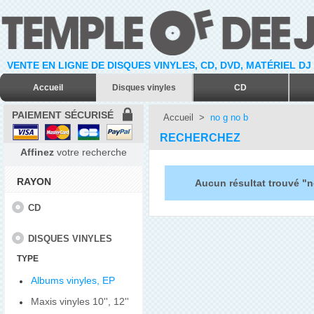
VENTE EN LIGNE DE DISQUES VINYLES, CD, DVD, MATÉRIEL DJ
Accueil
Disques vinyles
CD
PAIEMENT SÉCURISÉ
Accueil
>
no g no b
RECHERCHEZ
Affinez
votre recherche
RAYON
Aucun résultat trouvé "n
CD
DISQUES VINYLES
TYPE
Albums vinyles, EP
Maxis vinyles 10'', 12''