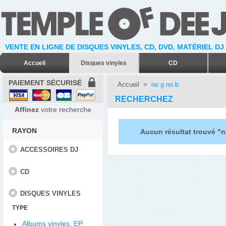
VENTE EN LIGNE DE DISQUES VINYLES, CD, DVD, MATÉRIEL DJ
Accueil
Disques vinyles
CD
PAIEMENT SÉCURISÉ
Accueil
>
no g no b
RECHERCHEZ
Affinez
votre recherche
RAYON
Aucun résultat trouvé "n
ACCESSOIRES DJ
CD
DISQUES VINYLES
TYPE
Albums vinyles, EP