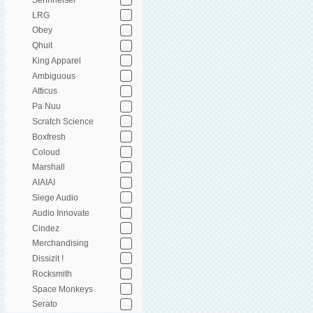
LRG
Obey
Qhuit
King Apparel
Ambiguous
Atticus
Pa Nuu
Scratch Science
Boxfresh
Coloud
Marshall
AIAIAI
Siege Audio
Audio Innovate
Cindez
Merchandising
Dissizit !
Rocksmith
Space Monkeys
Serato