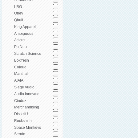
LRG
Obey
Qhuit
King Apparel
Ambiguous
Atticus
Pa Nuu
Scratch Science
Boxfresh
Coloud
Marshall
AIAIAI
Siege Audio
Audio Innovate
Cindez
Merchandising
Dissizit !
Rocksmith
Space Monkeys
Serato