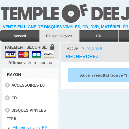
VENTE EN LIGNE DE DISQUES VINYLES, CD, DVD, MATÉRIEL DJ
Accueil
Disques vinyles
CD
PAIEMENT SÉCURISÉ
Accueil
>
no g no b
RECHERCHEZ
Affinez
votre recherche
RAYON
Aucun résultat trouvé "n
ACCESSOIRES DJ
CD
DISQUES VINYLES
TYPE
Albums vinyles, EP