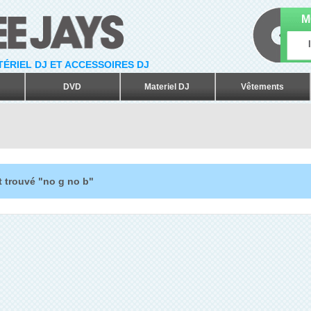
M
ATÉRIEL DJ ET ACCESSOIRES DJ
DVD
Materiel DJ
Vêtements
t trouvé "no g no b"