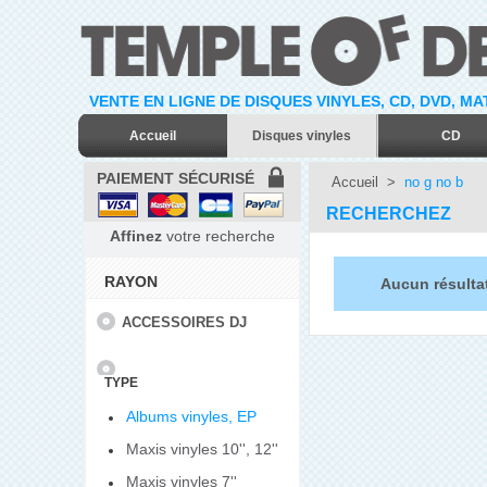
VENTE EN LIGNE DE DISQUES VINYLES, CD, DVD, M
Accueil
Disques vinyles
CD
PAIEMENT SÉCURISÉ
Accueil
>
no g no b
RECHERCHEZ
Affinez
votre recherche
RAYON
Aucun résulta
ACCESSOIRES DJ
TYPE
Albums vinyles, EP
Maxis vinyles 10'', 12''
Maxis vinyles 7''