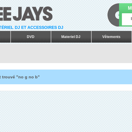
M
ATÉRIEL DJ ET ACCESSOIRES DJ
DVD
Materiel DJ
Vêtements
t trouvé "no g no b"