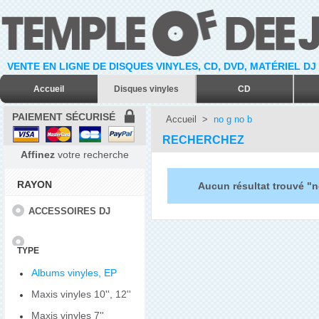
VENTE EN LIGNE DE DISQUES VINYLES, CD, DVD, MATÉRIEL DJ
Accueil
Disques vinyles
CD
PAIEMENT SÉCURISÉ
Accueil
>
no g no b
RECHERCHEZ
Affinez
votre recherche
RAYON
Aucun résultat trouvé "n
ACCESSOIRES DJ
TYPE
Albums vinyles, EP
Maxis vinyles 10'', 12''
Maxis vinyles 7''