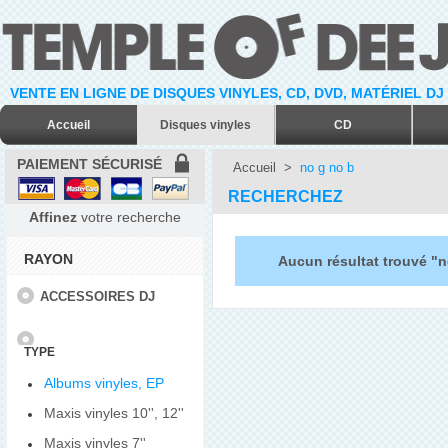
VENTE EN LIGNE DE DISQUES VINYLES, CD, DVD, MATÉRIEL DJ
Accueil
Disques vinyles
CD
PAIEMENT SÉCURISÉ
Accueil
>
no g no b
RECHERCHEZ
Affinez
votre recherche
RAYON
Aucun résultat trouvé "n
ACCESSOIRES DJ
TYPE
Albums vinyles, EP
Maxis vinyles 10'', 12''
Maxis vinyles 7''