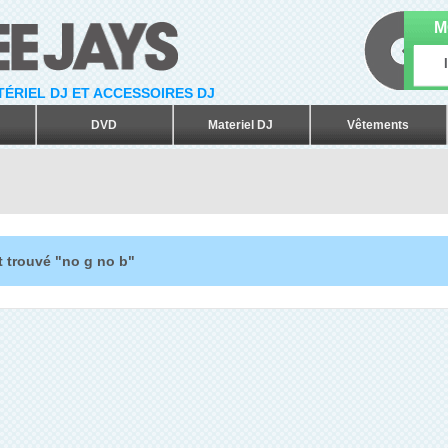
M
ATÉRIEL DJ ET ACCESSOIRES DJ
DVD
Materiel DJ
Vêtements
t trouvé "no g no b"