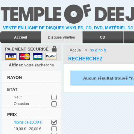
VENTE EN LIGNE DE DISQUES VINYLES, CD, DVD, MATÉRIEL DJ
Accueil
Disques vinyles
CD
PAIEMENT SÉCURISÉ
Accueil
>
no g no b
RECHERCHEZ
Affinez
votre recherche
RAYON
Aucun résultat trouvé "n
ETAT
Neuf
Occasion
PRIX
moins de 10,00 €
10,00 € - 20,00 €