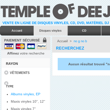
VENTE EN LIGNE DE DISQUES VINYLES, CD, DVD, MATÉRIEL DJ
Accueil
Disques vinyles
CD
PAIEMENT SÉCURISÉ
Accueil
>
no g no b
RECHERCHEZ
Affinez
votre recherche
RAYON
Aucun résultat trouvé "n
VÊTEMENTS
TYPE
Albums vinyles, EP
Maxis vinyles 10'', 12''
Maxis vinyles 7''