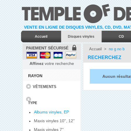
VENTE EN LIGNE DE DISQUES VINYLES, CD, DVD, M
Accueil
Disques vinyles
CD
PAIEMENT SÉCURISÉ
Accueil
>
no g no b
RECHERCHEZ
Affinez
votre recherche
RAYON
Aucun résulta
VÊTEMENTS
TYPE
Albums vinyles, EP
Maxis vinyles 10'', 12''
Maxis vinyles 7''