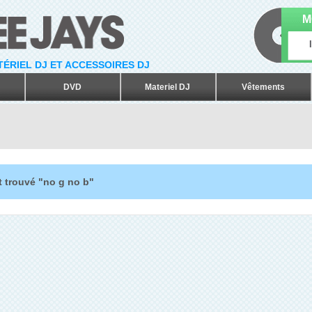
M
ATÉRIEL DJ ET ACCESSOIRES DJ
DVD
Materiel DJ
Vêtements
t trouvé "no g no b"