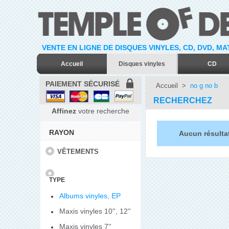
VENTE EN LIGNE DE DISQUES VINYLES, CD, DVD, M
Accueil
Disques vinyles
CD
PAIEMENT SÉCURISÉ
Accueil
>
no g no b
RECHERCHEZ
Affinez
votre recherche
RAYON
Aucun résulta
VÊTEMENTS
TYPE
Albums vinyles, EP
Maxis vinyles 10'', 12''
Maxis vinyles 7''