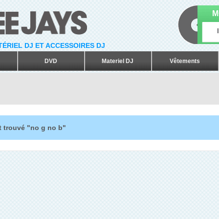
M
ATÉRIEL DJ ET ACCESSOIRES DJ
DVD
Materiel DJ
Vêtements
t trouvé "no g no b"