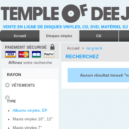
VENTE EN LIGNE DE DISQUES VINYLES, CD, DVD, MATÉRIEL DJ
Accueil
Disques vinyles
CD
PAIEMENT SÉCURISÉ
Accueil
>
no g no b
RECHERCHEZ
Affinez
votre recherche
RAYON
Aucun résultat trouvé "n
VÊTEMENTS
TYPE
Albums vinyles, EP
Maxis vinyles 10'', 12''
Maxis vinyles 7''