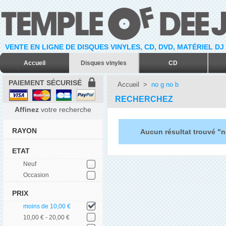
VENTE EN LIGNE DE DISQUES VINYLES, CD, DVD, MATÉRIEL DJ
Accueil
Disques vinyles
CD
PAIEMENT SÉCURISÉ
Accueil
>
no g no b
RECHERCHEZ
Affinez
votre recherche
RAYON
Aucun résultat trouvé "n
ETAT
Neuf
Occasion
PRIX
moins de 10,00 €
10,00 € - 20,00 €