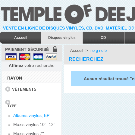
VENTE EN LIGNE DE DISQUES VINYLES, CD, DVD, MATÉRIEL DJ
Accueil
Disques vinyles
CD
PAIEMENT SÉCURISÉ
Accueil
>
no g no b
RECHERCHEZ
Affinez
votre recherche
RAYON
Aucun résultat trouvé "n
VÊTEMENTS
TYPE
Albums vinyles, EP
Maxis vinyles 10'', 12''
Maxis vinyles 7''