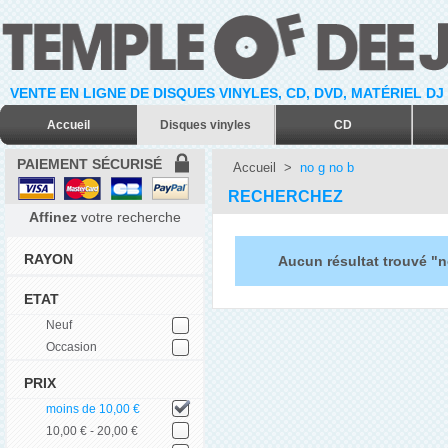
VENTE EN LIGNE DE DISQUES VINYLES, CD, DVD, MATÉRIEL DJ
Accueil
Disques vinyles
CD
PAIEMENT SÉCURISÉ
Accueil
>
no g no b
RECHERCHEZ
Affinez
votre recherche
RAYON
Aucun résultat trouvé "n
ETAT
Neuf
Occasion
PRIX
moins de 10,00 €
10,00 € - 20,00 €