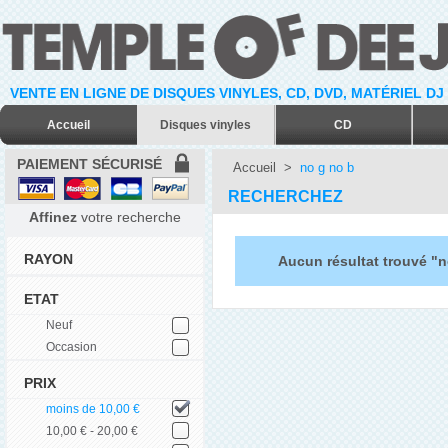
VENTE EN LIGNE DE DISQUES VINYLES, CD, DVD, MATÉRIEL DJ
Accueil
Disques vinyles
CD
PAIEMENT SÉCURISÉ
Accueil
>
no g no b
RECHERCHEZ
Affinez
votre recherche
RAYON
Aucun résultat trouvé "n
ETAT
Neuf
Occasion
PRIX
moins de 10,00 €
10,00 € - 20,00 €