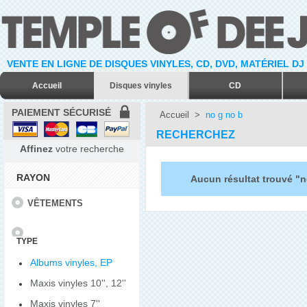
VENTE EN LIGNE DE DISQUES VINYLES, CD, DVD, MATÉRIEL DJ
Accueil
Disques vinyles
CD
PAIEMENT SÉCURISÉ
Accueil
>
no g no b
RECHERCHEZ
Affinez
votre recherche
RAYON
Aucun résultat trouvé "n
VÊTEMENTS
TYPE
Albums vinyles, EP
Maxis vinyles 10'', 12''
Maxis vinyles 7''