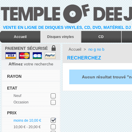
VENTE EN LIGNE DE DISQUES VINYLES, CD, DVD, MATÉRIEL DJ
Accueil
Disques vinyles
CD
PAIEMENT SÉCURISÉ
Accueil
>
no g no b
RECHERCHEZ
Affinez
votre recherche
RAYON
Aucun résultat trouvé "n
ETAT
Neuf
Occasion
PRIX
moins de 10,00 €
10,00 € - 20,00 €