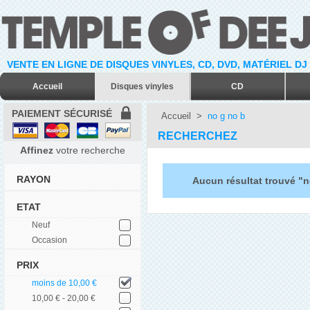
VENTE EN LIGNE DE DISQUES VINYLES, CD, DVD, MATÉRIEL DJ
Accueil
Disques vinyles
CD
PAIEMENT SÉCURISÉ
Accueil
>
no g no b
RECHERCHEZ
Affinez
votre recherche
RAYON
Aucun résultat trouvé "n
ETAT
Neuf
Occasion
PRIX
moins de 10,00 €
10,00 € - 20,00 €