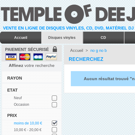
VENTE EN LIGNE DE DISQUES VINYLES, CD, DVD, MATÉRIEL DJ
Accueil
Disques vinyles
CD
PAIEMENT SÉCURISÉ
Accueil
>
no g no b
RECHERCHEZ
Affinez
votre recherche
RAYON
Aucun résultat trouvé "n
ETAT
Neuf
Occasion
PRIX
moins de 10,00 €
10,00 € - 20,00 €