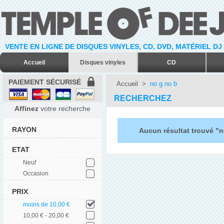
VENTE EN LIGNE DE DISQUES VINYLES, CD, DVD, MATÉRIEL DJ
Accueil
Disques vinyles
CD
PAIEMENT SÉCURISÉ
Accueil
>
no g no b
RECHERCHEZ
Affinez
votre recherche
RAYON
Aucun résultat trouvé "n
ETAT
Neuf
Occasion
PRIX
moins de 10,00 €
10,00 € - 20,00 €