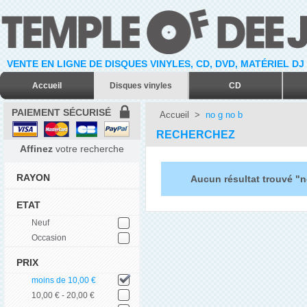
VENTE EN LIGNE DE DISQUES VINYLES, CD, DVD, MATÉRIEL DJ
Accueil
Disques vinyles
CD
PAIEMENT SÉCURISÉ
Accueil
>
no g no b
RECHERCHEZ
Affinez
votre recherche
RAYON
Aucun résultat trouvé "n
ETAT
Neuf
Occasion
PRIX
moins de 10,00 €
10,00 € - 20,00 €