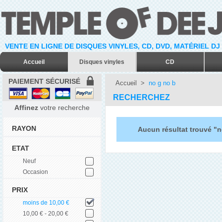
VENTE EN LIGNE DE DISQUES VINYLES, CD, DVD, MATÉRIEL DJ
Accueil
Disques vinyles
CD
PAIEMENT SÉCURISÉ
Accueil
>
no g no b
RECHERCHEZ
Affinez
votre recherche
RAYON
Aucun résultat trouvé "n
ETAT
Neuf
Occasion
PRIX
moins de 10,00 €
10,00 € - 20,00 €