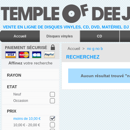
VENTE EN LIGNE DE DISQUES VINYLES, CD, DVD, MATÉRIEL DJ
Accueil
Disques vinyles
CD
PAIEMENT SÉCURISÉ
Accueil
>
no g no b
RECHERCHEZ
Affinez
votre recherche
RAYON
Aucun résultat trouvé "n
ETAT
Neuf
Occasion
PRIX
moins de 10,00 €
10,00 € - 20,00 €