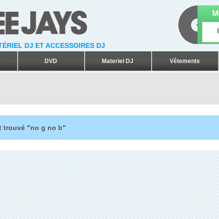
M
ATÉRIEL DJ ET ACCESSOIRES DJ
DVD
Materiel DJ
Vêtements
t trouvé "no g no b"