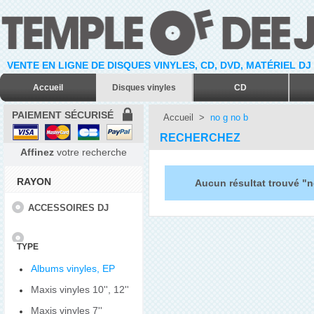
VENTE EN LIGNE DE DISQUES VINYLES, CD, DVD, MATÉRIEL DJ
Accueil
Disques vinyles
CD
PAIEMENT SÉCURISÉ
Accueil
>
no g no b
RECHERCHEZ
Affinez
votre recherche
RAYON
Aucun résultat trouvé "n
ACCESSOIRES DJ
TYPE
Albums vinyles, EP
Maxis vinyles 10'', 12''
Maxis vinyles 7''