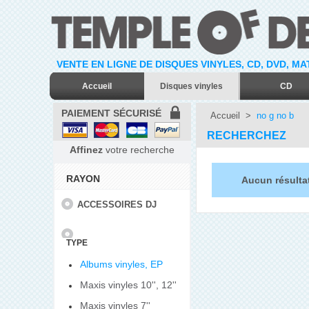
VENTE EN LIGNE DE DISQUES VINYLES, CD, DVD, M
Accueil
Disques vinyles
CD
PAIEMENT SÉCURISÉ
Accueil
>
no g no b
RECHERCHEZ
Affinez
votre recherche
RAYON
Aucun résulta
ACCESSOIRES DJ
TYPE
Albums vinyles, EP
Maxis vinyles 10'', 12''
Maxis vinyles 7''