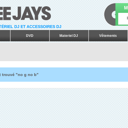
M
ATÉRIEL DJ ET ACCESSOIRES DJ
DVD
Materiel DJ
Vêtements
t trouvé "no g no b"