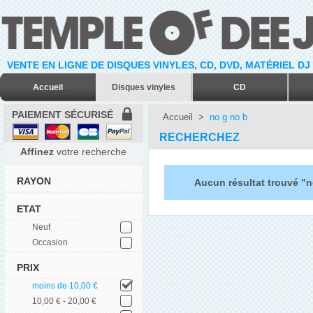
VENTE EN LIGNE DE DISQUES VINYLES, CD, DVD, MATÉRIEL DJ
Accueil
Disques vinyles
CD
PAIEMENT SÉCURISÉ
Accueil
>
no g no b
RECHERCHEZ
Affinez
votre recherche
RAYON
Aucun résultat trouvé "n
ETAT
Neuf
Occasion
PRIX
moins de 10,00 €
10,00 € - 20,00 €