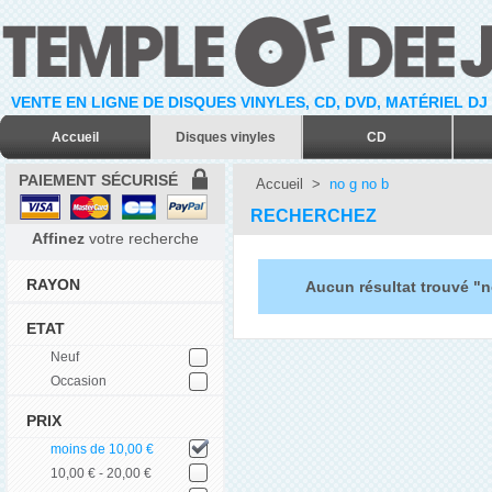
VENTE EN LIGNE DE DISQUES VINYLES, CD, DVD, MATÉRIEL DJ
Accueil
Disques vinyles
CD
PAIEMENT SÉCURISÉ
Accueil
>
no g no b
RECHERCHEZ
Affinez
votre recherche
RAYON
Aucun résultat trouvé "n
ETAT
Neuf
Occasion
PRIX
moins de 10,00 €
10,00 € - 20,00 €