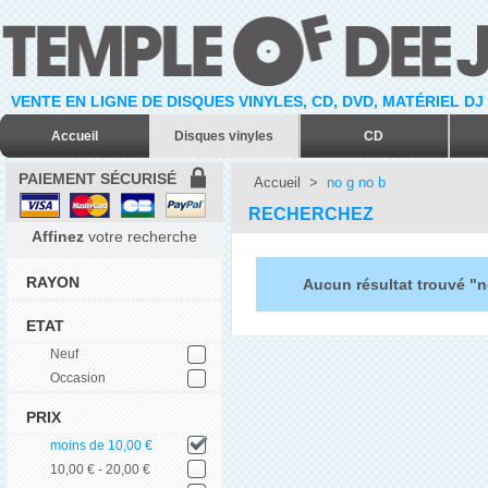
VENTE EN LIGNE DE DISQUES VINYLES, CD, DVD, MATÉRIEL DJ
Accueil
Disques vinyles
CD
PAIEMENT SÉCURISÉ
Accueil
>
no g no b
RECHERCHEZ
Affinez
votre recherche
RAYON
Aucun résultat trouvé "n
ETAT
Neuf
Occasion
PRIX
moins de 10,00 €
10,00 € - 20,00 €