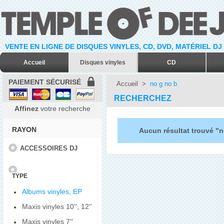
VENTE EN LIGNE DE DISQUES VINYLES, CD, DVD, MATÉRIEL DJ
Accueil
Disques vinyles
CD
PAIEMENT SÉCURISÉ
Accueil
>
no g no b
RECHERCHEZ
Affinez
votre recherche
RAYON
Aucun résultat trouvé "n
ACCESSOIRES DJ
TYPE
Albums vinyles, EP
Maxis vinyles 10'', 12''
Maxis vinyles 7''